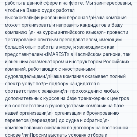
работы в данной сфере и на флоте. Мы заинтересованы,
чтобы на Ваших судах работал
высококвалифицированный персонал.\nНаша компания
может организовать и направить кандидатов в Вашу
компанию :\n- на курсы английского языка;\n- провести
тестирование опытным преподавателем, имеющим
большой опыт работы в море, и являющимся как
представителем «IMAREST» в Каспийском регионе, так
и внешним экзаменатором и инструктором Российских
компаний, работающих с иностранными
судовладельцами.\nНаша компания оказывает полный
спектр услуг по:\n- подбору кандидатов в
соответствии с заявками;\n- прохождению любых
дополнительных курсов на базе тренажерных центров
и в соответствии с руководствами компании на базе
нашей организации;\n- организации и бронированию
перелетов (переездов) до судна и обратно;\n-
комплектованию экипажей по договору на постоянной
основе \n\nПросим выслать условия отбора и