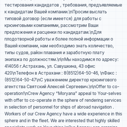
тестирования кандидатов , требования, предъявляемые
к кандидатам Вашей компании.\nПросим выслать
типовой договор (если имеется) для работы с
крюинговыми компаниями, рассмотрим Ваши
предложения и расценки по кандидатам.\nДля
плодотворной работы и более полной информации о
Вашей компании, нам необходимо знать количество,
типы судов, район плавания и заработную плату
экипажа по должностям.\n\nМы находимся по адресу:
414056 г.Астрахань, ул. Савушкина, 43 офис
420\nТелефон в Астрахани : 8(8512)64-50-46, \nФакс :
(8512)64-50-47\nС уважением директор крюингового
агентства Святский Алексей Сергеевич.\n\nOffer to co-
operation!\nCrew Agency “Moryana” appeal to Your-selves
with offer to co-operate in the sphere of rendering services
in selection of personnel for ships of abroad navigation .
Workers of our Crew Agency have a wide experience in this
sphere and in the fleet. We are interested that highly skilled